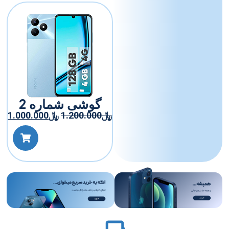
گوشی شماره 2
﷼
1.200.000
﷼
1.000.000