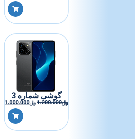
گوشی شماره 3
﷼
1.200.000
﷼
1.000.000