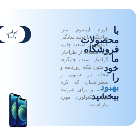
با
لورم ایپسوم متن
تماس
مشاهده
با ما
محصولات
ساختگی با تولید سادگی
محصولات
نامفهوم از صنعت چاپ،
فروشگاه
و با استفاده از طراحان
ما
گرافیک است، چاپگرها
خود
و متون بلکه روزنامه و
مجله در ستون و
را
سطرآنچنان که لازم
بهبود
است، و برای شرایط
ببخشید
فعلی تکنولوژی مورد
نیاز است.