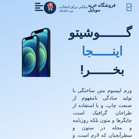
فروشگاه خرید
0
مکانی برای انتخاب
موبایل
بی دغدغه
ـــــــوشیتو
اینـــــجا
بخــــــر!
رم ایپسوم متن ساختگی با
ولید سادگی نامفهوم از
نعت چاپ، و با استفاده از
راحان گرافیک است،
اپگرها و متون بلکه روزنامه
 مجله در ستون و
طرآنچنان که لازم است، و