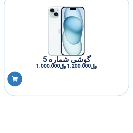
گوشی شماره 5
﷼
1.200.000
﷼
1.000.000