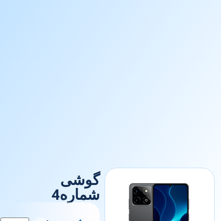
گوشی
شماره4